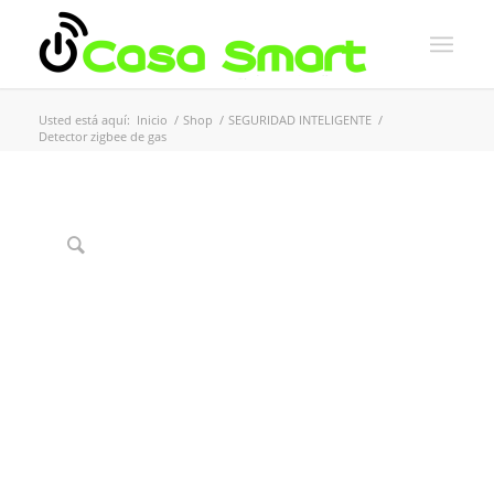
Usted está aquí:
Inicio
/
Shop
/
SEGURIDAD INTELIGENTE
/
Detector zigbee de gas